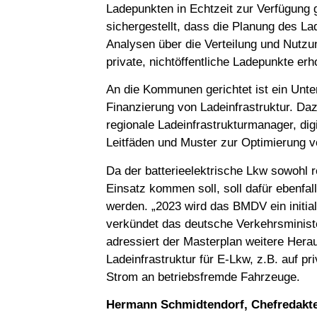
Ladepunkten in Echtzeit zur Verfügung g
sichergestellt, dass die Planung des La
Analysen über die Verteilung und Nutzu
private, nichtöffentliche Ladepunkte e
An die Kommunen gerichtet ist ein Unt
Finanzierung von Ladeinfrastruktur. Da
regionale Ladeinfrastrukturmanager, di
Leitfäden und Muster zur Optimierung
Da der batterieelektrische Lkw sowohl r
Einsatz kommen soll, soll dafür ebenfal
werden. „2023 wird das BMDV ein initia
verkündet das deutsche Verkehrsminis
adressiert der Masterplan weitere Hera
Ladeinfrastruktur für E-Lkw, z.B. auf p
Strom an betriebsfremde Fahrzeuge.
Hermann Schmidtendorf, Chefredakt