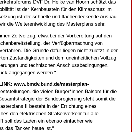
erkehrsforums DVF Dr. Heike van Hoorn schätzt das
bilität ist der Kernbaustein für den Klimaschutz im
etzung ist der schnelle und flächendeckende Ausbau
wir die Weiterentwicklung des Masterplans sehr.
hmen Zeitverzug, etwa bei der Vorbereitung auf den
lächenbereitstellung, der Verfügbarmachung von
erfahren. Die Gründe dafür liegen nicht zuletzt in der
ten Zuständigkeiten und dem uneinheitlichen Vollzug
derungen und technischen Anschlussbedingungen.
uck angegangen werden.“
(LINK:
www.bmdv.bund.de/masterplan-
tstellungen, die vielen Bürger*innen Balsam für die
 Gesamtstrategie der Bundesregierung steht somit die
asterplans II besteht in der Errichtung eines
es den elektrischen Straßenverkehr für alle
t soll das Laden ein ebenso einfacher wie
es das Tanken heute ist.“