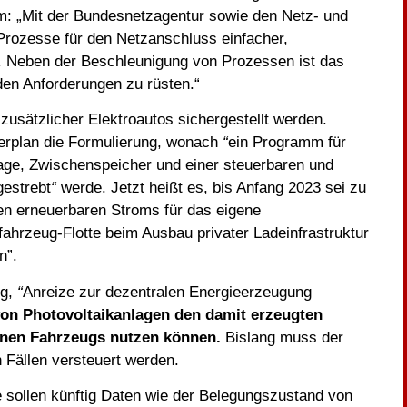
m: „Mit der Bundesnetzagentur sowie den Netz- und
 Prozesse für den Netzanschluss einfacher,
rt. Neben der Beschleunigung von Prozessen ist das
den Anforderungen zu rüsten.“
zusätzlicher Elektroautos sichergestellt werden.
erplan die Formulierung, wonach
“
ein Programm für
age, Zwischenspeicher und einer steuerbaren und
gestrebt
“
werde. Jetzt heißt es, bis Anfang 2023 sei zu
en erneuerbaren Stroms für das eigene
fahrzeug-Flotte beim Ausbau privater Ladeinfrastruktur
n”.
ng,
“
Anreize zur dezentralen Energieerzeugung
r von Photovoltaikanlagen den damit erzeugten
enen Fahrzeugs nutzen können.
Bislang muss der
 Fällen versteuert werden.
e sollen künftig Daten wie der Belegungszustand von