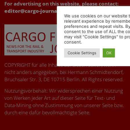
For advertising on this website, please contact:
editor@cargo-journal.eu
We use cookies on our website t
relevant experience by remembe
preferences and repeat visits. By
consent to the use of ALL the c
may visit "Cookie Settings" to pr
consent.
Cookie Settings
OK
COPYRIGHT für alle Inhalte auf diesen Seiten, wenn
nicht anders angegeben, bei Hermann Schmidtendorf,
Bruchsaler Str. 3, DE 10715 Berlin. All Rights reserved.
Nutzungsvorbehalt: Wir widersprechen einer Nutzung
von Werken jeder Art auf dieser Seite für Text- und
Data-Mining ohne Zustimmung von unserer Seite bzw.
durch eine dafür bevollmächtigte Seite.