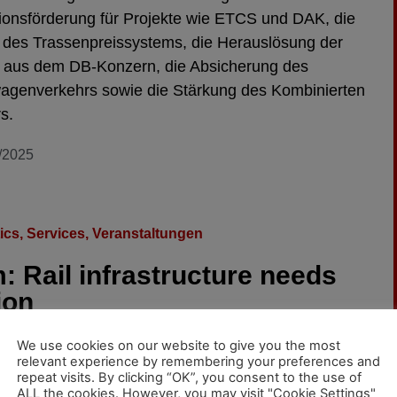
ionsförderung für Projekte wie ETCS und DAK, die
des Trassenpreissystems, die Herauslösung der
 aus dem DB-Konzern, die Absicherung des
agenverkehrs sowie die Stärkung des Kombinierten
s.
/2025
ics, Services
,
Veranstaltungen
 Rail infrastructure needs
ion
We use cookies on our website to give you the most
h VPI Symposium of the Association of Freight
relevant experience by remembering your preferences and
Owners in Germany took place in Hamburg on
repeat visits. By clicking “OK”, you consent to the use of
ALL the cookies. However, you may visit "Cookie Settings"