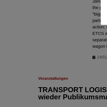
January
the poor
"biggest
partici
action:
ETCS an
separat
wagon t
14/01
Veranstaltungen
TRANSPORT LOGISTI
wieder Publikumsm