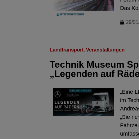
Das Kon
29/01
Landtransport
,
Veranstaltungen
Technik Museum Sp
„Legenden auf Räde
„Eine L
im Tech
Andrea
„Sie ri
Fahrzeu
umfasse