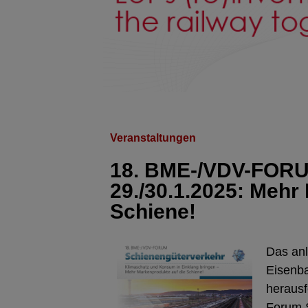
Veranstaltungen
18. BME-/VDV-FORU
29./30.1.2025: Mehr
Schiene!
Das anl
Eisenba
herausf
Forum S