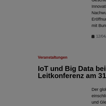
Innovat
Nachwuc
Eröffn
mit Bun
12/04
Veranstaltungen
IoT und Big Data be
Leitkonferenz am 31.
Der glo
einschl
und Gle