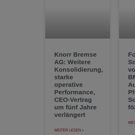
Knorr Bremse
F
AG: Weitere
Sc
Konsolidierung,
v
starke
BM
operative
A
Performance,
Ph
CEO-Vertrag
Sc
um fünf Jahre
fö
verlängert
WEI
WEITER LESEN »