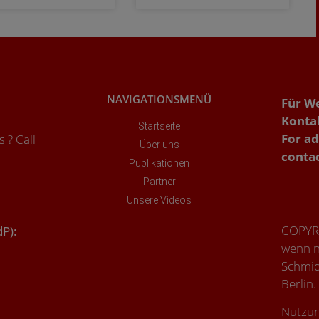
NAVIGATIONSMENÜ
Für W
Konta
Startseite
For ad
 ? Call
Über uns
conta
Publikationen
Partner
Unsere Videos
COPYRIG
dP):
wenn n
Schmid
Berlin.
Nutzun