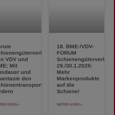
orum
18. BME-/VDV-
hienengüterverkehr
FORUM
on VDV und
Schienengüterverkehr
E: Mit
29./30.1.2025:
usdauer und
Mehr
antasie den
Markenprodukte
hienentransport
auf die
rdern
Schiene!
TER LESEN »
WEITER LESEN »