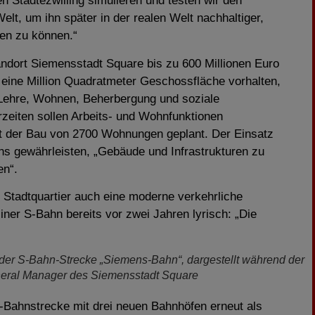
n Städtezwilling simulieren und testen wir den
Welt, um ihn später in der realen Welt nachhaltiger,
hen zu können.“
dort Siemensstadt Square bis zu 600 Millionen Euro
l eine Million Quadratmeter Geschossfläche vorhalten,
 Lehre, Wohnen, Beherbergung und soziale
rzeiten sollen Arbeits- und Wohnfunktionen
t der Bau von 2700 Wohnungen geplant. Der Einsatz
mens gewährleisten, „Gebäude und Infrastrukturen zu
en“.
s Stadtquartier auch eine moderne verkehrliche
ner S-Bahn bereits vor zwei Jahren lyrisch: „Die
nd der S-Bahn-Strecke „Siemens-Bahn“, dargestellt während der
eneral Manager des Siemensstadt Square
S-Bahnstrecke mit drei neuen Bahnhöfen erneut als