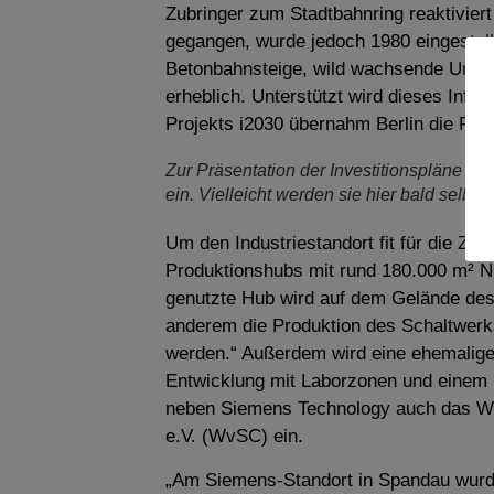
Zubringer zum Stadtbahnring reaktivier
gegangen, wurde jedoch 1980 eingestellt
Betonbahnsteige, wild wachsende Unkräu
erheblich. Unterstützt wird dieses Infr
Projekts i2030 übernahm Berlin die Fin
Zur Präsentation der Investitionspläne i
ein. Vielleicht werden sie hier bald selbe
Um den Industriestandort fit für die Z
Produktionshubs mit rund 180.000 m² Nu
genutzte Hub wird auf dem Gelände des
anderem die Produktion des Schaltwerks
werden.“ Außerdem wird eine ehemalige
Entwicklung mit Laborzonen und einem
neben Siemens Technology auch das We
e.V. (WvSC) ein.
„Am Siemens-Standort in Spandau wurd