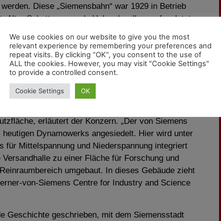
t werden. Diese „Siemensbahn“ war 1929 in Betrieb
. Alter Schotter, marode Holzschwellen, aufgeplatzte
ter und jede Menge Graffiti – der Arbeitsaufwand ist
We use cookies on our website to give you the most
astrukturprojekt durch das Land Berlin. Im Rahmen des
relevant experience by remembering your preferences and
repeat visits. By clicking “OK”, you consent to the use of
anzierung der Planungen.
ALL the cookies. However, you may visit "Cookie Settings"
to provide a controlled consent.
n Berlin lud Siemens auch diese eigenen Auszubildenden
r einziehen?
Cookie Settings
OK
ukunft zu machen, entstehen insgesamt zwei
tzfläche, erläutert der Konzern. „Der von Siemens
 heutigen Dynamowerks angesiedelt. Hier wird unter
 für Mittelspannung und Niederspannung integriert
 Versandhalle zu einer Fläche für Forschung und
 Reinraumbereich umgebaut. In dieses Gebäude zieht
rner-von-Siemens Centre for Industry and Science
e Geschichte geschrieben, mit dem Siemensstadt