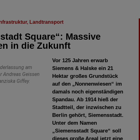
nfrastruktur
,
Landtransport
stadt Square“: Massive
en in die Zukunft
Vor 125 Jahren erwarb
iederlassung am
Siemens & Halske ein 21
r Andreas Geissen
Hektar großes Grundstück
nziska Giffey.
auf den „Nonnenwiesen“ im
damals noch eigenständigen
Spandau. Ab 1914 hieß der
Stadtteil, der inzwischen zu
Berlin gehört, Siemensstadt.
Unter dem Namen
„Siemensstadt Square“ soll
dieses große Areal jetzt eine