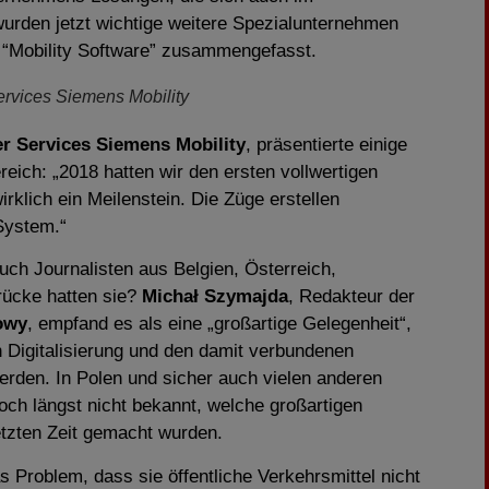
wurden jetzt wichtige weitere Spezialunternehmen
h “Mobility Software” zusammengefasst.
vices Siemens Mobility
 Services Siemens Mobility
, präsentierte einige
eich: „2018 hatten wir den ersten vollwertigen
irklich ein Meilenstein. Die Züge erstellen
System.“
uch Journalisten aus Belgien, Österreich,
rücke hatten sie?
Michał Szymajda
, Redakteur der
owy
, empfand es als eine „großartige Gelegenheit“,
n Digitalisierung und den damit verbundenen
rden. In Polen und sicher auch vielen anderen
och längst nicht bekannt, welche großartigen
etzten Zeit gemacht wurden.
 Problem, dass sie öffentliche Verkehrsmittel nicht