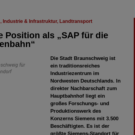
g
,
Industrie & Infrastruktur
,
Landtransport
e Position als „SAP für die
senbahn“
Die Stadt Braunschweig ist
nschweig für
ein traditionsreiches
endorf
Industriezentrum im
Nordwesten Deutschlands. In
direkter Nachbarschaft zum
Hauptbahnhof liegt ein
großes Forschungs- und
Produktionswerk des
Konzerns Siemens mit 3.500
Beschäftigten. Es ist der
größte Siemens-Standort für