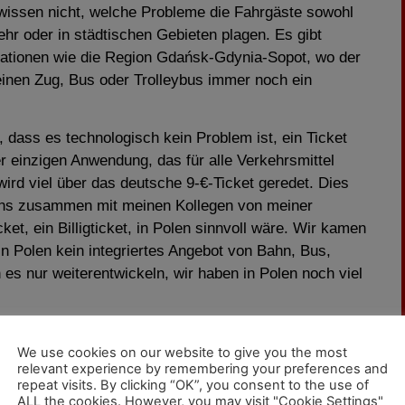
e wissen nicht, welche Probleme die Fahrgäste sowohl
ehr oder in städtischen Gebieten plagen. Es gibt
rationen wie die Region Gdańsk-Gdynia-Sopot, wo der
 einen Zug, Bus oder Trolleybus immer noch ein
, dass es technologisch kein Problem ist, ein Ticket
er einzigen Anwendung, das für alle Verkehrsmittel
wird viel über das deutsche 9-€-Ticket geredet. Dies
uns zusammen mit meinen Kollegen von meiner
ket, ein Billigticket, in Polen sinnvoll wäre. Wir kamen
in Polen kein integriertes Angebot von Bahn, Bus,
 es nur weiterentwickeln, wir haben in Polen noch viel
We use cookies on our website to give you the most
relevant experience by remembering your preferences and
ity seinen Software-Sektor um den niederländischen
repeat visits. By clicking “OK”, you consent to the use of
SaaS)-Lösungen für Bestandsmanagement,
ALL the cookies. However, you may visit "Cookie Settings"