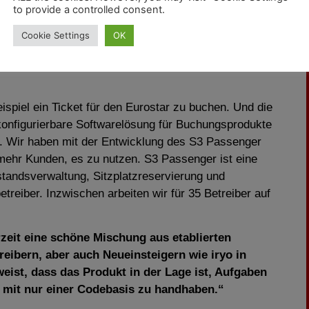
to provide a controlled consent.
 Die jüngste Akquisition ist das französische
nd- und Paratransit-Softwarelösungen an. „Wir
Cookie Settings
OK
n konfigurierbares Standardprodukt für die Online-
te
Sqills-CEO Bart van Munster
über die Anfänge
spiel ein Ticket für den Eurostar zu buchen. Und die
konfigurierbare Softwarelösung für Buchungsprodukte
n. Wir haben mit der Entwicklung des S3 Passenger
 mehr Kunden, es zu nutzen. S3 Passenger ist eine
standsverwaltung, Sitzplatzreservierung und
treiber. Inzwischen arbeiten wir für 35 Betreiber auf
eit eine schöne Mischung aus etablierten
eibern, aber auch Neueinsteigern wie iryo in
weist, dass das Produkt in der Lage ist, Aufgaben
 mit nur einer Codebasis zu handhaben.“