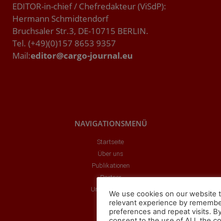
EDITOR-in-chief / Chefredakteur (ViSdP):
Hermann Schmidtendorf
Bruchsaler Str.3, DE-10715 BERLIN.
Tel. (+49)(0)157 8653 9357
Mail:
editor@cargo-journal.eu
NAVIGATIONSMENÜ
Startseite
Über uns
Publikationen
Partner
Unsere Videos
We use cookies on our website t
relevant experience by remembe
preferences and repeat visits. By
consent to the use of ALL the c