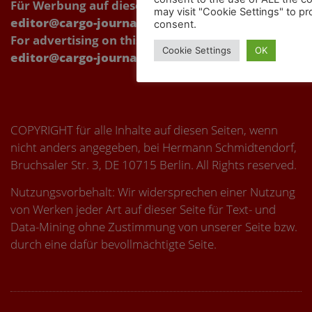
Für Werbung auf dieser Webseite Kontakt über:
may visit "Cookie Settings" to pr
editor@cargo-journal.eu
consent.
For advertising on this website, please contact:
Cookie Settings
OK
editor@cargo-journal.eu
COPYRIGHT für alle Inhalte auf diesen Seiten, wenn
nicht anders angegeben, bei Hermann Schmidtendorf,
Bruchsaler Str. 3, DE 10715 Berlin. All Rights reserved.
Nutzungsvorbehalt: Wir widersprechen einer Nutzung
von Werken jeder Art auf dieser Seite für Text- und
Data-Mining ohne Zustimmung von unserer Seite bzw.
durch eine dafür bevollmächtigte Seite.