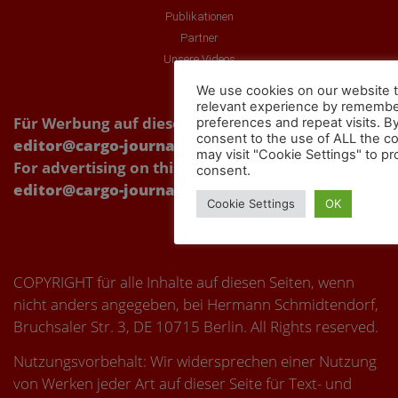
Publikationen
Partner
Unsere Videos
We use cookies on our website t
relevant experience by remembe
Für Werbung auf dieser Webseite Kontakt über:
preferences and repeat visits. By
consent to the use of ALL the c
editor@cargo-journal.eu
may visit "Cookie Settings" to pr
For advertising on this website, please contact:
consent.
editor@cargo-journal.eu
Cookie Settings
OK
COPYRIGHT für alle Inhalte auf diesen Seiten, wenn
nicht anders angegeben, bei Hermann Schmidtendorf,
Bruchsaler Str. 3, DE 10715 Berlin. All Rights reserved.
Nutzungsvorbehalt: Wir widersprechen einer Nutzung
von Werken jeder Art auf dieser Seite für Text- und