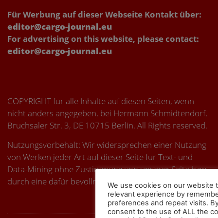
Für Werbung auf dieser Webseite Kontakt über:
editor@cargo-journal.eu
For advertising on this website, please contact:
editor@cargo-journal.eu
COPYRIGHT für alle Inhalte auf diesen Seiten, wenn
nicht anders angegeben, bei Hermann Schmidtendorf,
Bruchsaler Str. 3, DE 10715 Berlin. All Rights reserved.
Nutzungsvorbehalt: Wir widersprechen einer Nutzung
von Werken jeder Art auf dieser Seite für Text- und
Data-Mining ohne Zustimmung von unserer Seite bzw.
durch eine dafür bevollmächtigte Seite.
We use cookies on our website t
relevant experience by remembe
preferences and repeat visits. By
consent to the use of ALL the c