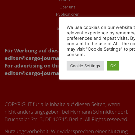
Über uns
Publikationen
Partner
We use cookies on our website t
Unsere Videos
relevant experience by remembe
preferences and repeat visits. By
consent to the use of ALL the c
may visit "Cookie Settings" to pr
Für Werbung auf dieser Webseite Kontakt über:
consent.
editor@cargo-journal.eu
For advertising on this website, please contact:
Cookie Settings
OK
editor@cargo-journal.eu
COPYRIGHT für alle Inhalte auf diesen Seiten, wenn
nicht anders angegeben, bei Hermann Schmidtendorf,
Bruchsaler Str. 3, DE 10715 Berlin. All Rights reserved.
Nutzungsvorbehalt: Wir widersprechen einer Nutzung