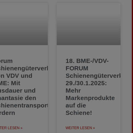
orum
18. BME-/VDV-
hienengüterverkehr
FORUM
on VDV und
Schienengüterverkehr
E: Mit
29./30.1.2025:
usdauer und
Mehr
antasie den
Markenprodukte
hienentransport
auf die
rdern
Schiene!
TER LESEN »
WEITER LESEN »