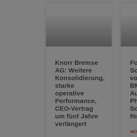
Knorr Bremse
F
AG: Weitere
Sc
Konsolidierung,
v
starke
BM
operative
A
Performance,
Ph
CEO-Vertrag
Sc
um fünf Jahre
fö
verlängert
WEI