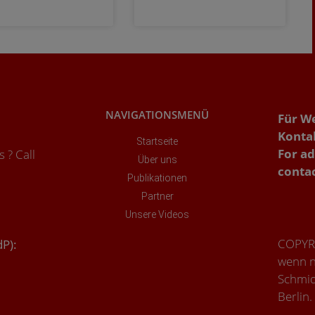
NAVIGATIONSMENÜ
Für W
Konta
Startseite
For ad
 ? Call
Über uns
conta
Publikationen
Partner
Unsere Videos
COPYRIG
dP):
wenn n
Schmid
Berlin.