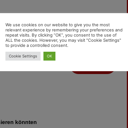
Vectron-Lokomotiven an 58 Kunden in 16 Ländern
We use cookies on our website to give you the most
yp Vectron MS. Die Vectron-Flotte hat bisher über 500
relevant experience by remembering your preferences and
repeat visits. By clicking “OK”, you consent to the use of
Die Lokomotiven sind in 20 europäischen Ländern
ALL the cookies. However, you may visit "Cookie Settings"
to provide a controlled consent.
Cookie Settings
OK
Kontakt zur
Redaktion
sieren könnten