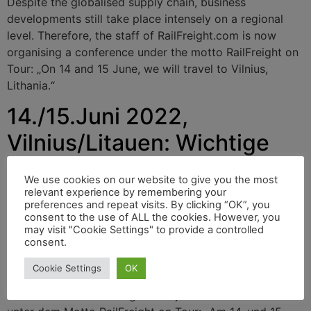
Despite the globalised supply chain, business
developments still take place intensely on a regional
level. Therefore, the staff of RailFreight.com is now
organising a conference under the motto RailFreight on
Tour: „On 14 and 15 June, we will travel to Vilnius,
Lithania.“
14./15.Juni 2022,
Vilnius/Litauen: Wichtige
Konferenz zum Eisenbahn-
We use cookies on our website to give you the most
Frachtverkehr
relevant experience by remembering your
preferences and repeat visits. By clicking “OK”, you
consent to the use of ALL the cookies. However, you
may visit "Cookie Settings" to provide a controlled
consent.
Trotz der globalisierten Lieferkette finden
Geschäftsentwicklungen immer noch stark auf
Cookie Settings
OK
regionaler Ebene statt. Deshalb organisieren die
Mitarbeiter von RailFreight.com jetzt eine Konferenz