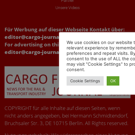
Partner
Unsere Videos
Für Werbung auf dieser Webseite Kontakt über:
editor@cargo-journal.eu
We use cookies on our website t
For advertising on this website, please contact:
relevant experience by remembe
editor@cargo-journal.eu
preferences and repeat visits. By
consent to the use of ALL the c
may visit "Cookie Settings" to pr
consent.
Cookie Settings
OK
COPYRIGHT für alle Inhalte auf diesen Seiten, wenn
nicht anders angegeben, bei Hermann Schmidtendorf,
Bruchsaler Str. 3, DE 10715 Berlin. All Rights reserved.