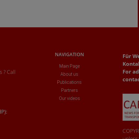
NAVIGATION
Für W
Konta
Main Page
For ad
 ? Call
About us
conta
Publications
Partners
Our videos
dP):
COPYRI
unless