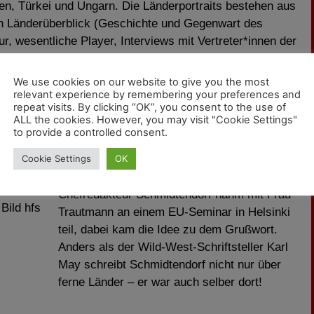
n, Türkei und Ungarn. Die Länderportraits bestehen aus
n Länderüberblick (Geschichte und Gegenwart des
, wesentliche Player, Interviews mit Vertreter*innen der
wie “Grenzüberschreitender Bahnverkehr – Mehrwert für
Unternehmen der Bahnbranche runden das Bild ab. Der
We use cookies on our website to give you the most
ebührend zur Geltung.
relevant experience by remembering your preferences and
repeat visits. By clicking “OK”, you consent to the use of
ALL the cookies. However, you may visit "Cookie Settings"
to provide a controlled consent.
Das prominenteste Grußwort im Buch stammt
Cookie Settings
OK
von der Koordinatorin der Europäischen
dakteur
Kommission Catherine Trautmann.
U-
Chefredakteur Schmidtendorf nahm mit Frau
Bild hfs
Trautmann an einem EU-Seminar in Helsinki
teil, dabei kam die Idee zu dem Grußwort.
Anders als der Wild-West-Schriftsteller Karl
May schreibt Schmidtendorf nicht nur über
ferne Länder – er war auch selber dort!