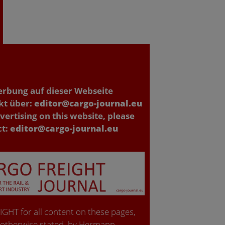
erbung auf dieser Webseite
kt über:
editor@cargo-journal.eu
vertising on this website, please
ct:
editor@cargo-journal.eu
GHT for all content on these pages,
 otherwise stated, by Hermann