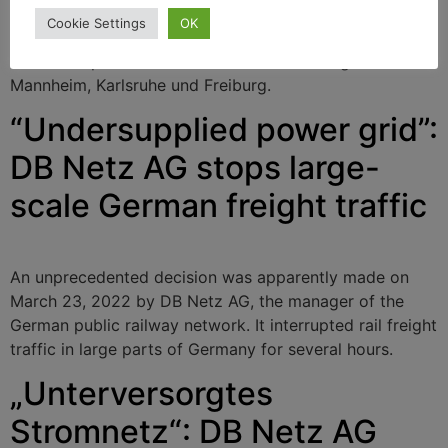
zum 24. April sperrt die Verwalterin der deutschen
Cookie Settings
OK
öffentlichen Bahn-Infrastruktur DB Netz die wichtigste
Gütertransportstrecke in Nord-Süd-Richtung bei
Mannheim, Karlsruhe und Freiburg.
“Undersupplied power grid”:
DB Netz AG stops large-
scale German freight traffic
An unprecedented decision was apparently made on
March 23, 2022 by DB Netz AG, the manager of the
German public railway network. It interrupted rail freight
traffic in large parts of Germany for several hours.
„Unterversorgtes
Stromnetz“: DB Netz AG