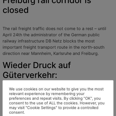
Freiburg rail corridor is
closed
The rail freight traffic does not come to a rest – until
April 24th the administrator of the German public
railway infrastructure DB Netz blocks the most
important freight transport route in the north-south
direction near Mannheim, Karlsruhe and Freiburg.
Wieder Druck auf
Güterverkehr:
Schienenkorridor
We use cookies on our website to give you the most
Karlsruhe-Freiburg gesperrt
relevant experience by remembering your
preferences and repeat visits. By clicking “OK”, you
consent to the use of ALL the cookies. However, you
may visit "Cookie Settings" to provide a controlled
consent.
Der Schienengüterverkehr kommt nicht zur Ruhe – bis