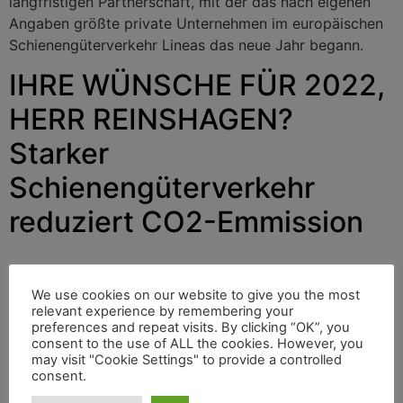
langfristigen Partnerschaft, mit der das nach eigenen
Angaben größte private Unternehmen im europäischen
Schienengüterverkehr Lineas das neue Jahr begann.
IHRE WÜNSCHE FÜR 2022,
HERR REINSHAGEN?
Starker
Schienengüterverkehr
reduziert CO2-Emmission
Unter dieser Frage stellen wir Antworten verschiedener
We use cookies on our website to give you the most
Persönlichkeiten des internationalen Bahnsektors vor.
relevant experience by remembering your
preferences and repeat visits. By clicking “OK”, you
Heute antwortet Peter Reinshagen, Managing Director
consent to the use of ALL the cookies. However, you
Ermewa SA in Paris.
may visit "Cookie Settings" to provide a controlled
consent.
Mercitalia startet