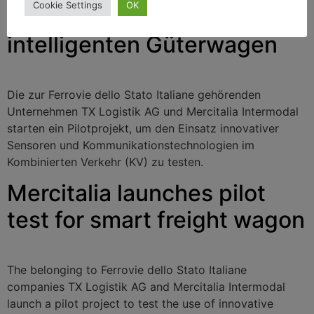
Cookie Settings
OK
Pilotversuch für
intelligenten Güterwagen
Die zur Ferrovie dello Stato Italiane gehörenden
Unternehmen TX Logistik AG und Mercitalia Intermodal
starten ein Pilotprojekt, um den Einsatz innovativer
Sensoren und Kommunikationstechnologien im
Kombinierten Verkehr (KV) zu testen.
Mercitalia launches pilot
test for smart freight wagon
The belonging to Ferrovie dello Stato Italiane
companies TX Logistik AG and Mercitalia Intermodal
launch a pilot project to test the use of innovative