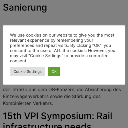
Sanierung
Am 14. Januar 2025 fand in Hamburg das 15. VPI-
Symposium des Verbands der Güterwagenhalter in
We use cookies on our website to give you the most
relevant experience by remembering your
Deutschland statt. Als „größten Painpoint der Branche“
preferences and repeat visits. By clicking “OK”, you
bezeichnete der Vorsitzende VPI Malte Lawrenz den
consent to the use of ALL the cookies. However, you
schlechten Zustand der Eisenbahn-Infrastruktur. Vor den
may visit "Cookie Settings" to provide a controlled
consent.
250 Teilnehmenden benannte der VPI-Vorsitzende
weitere zentrale Handlungsfelder: die Sicherung der
Cookie Settings
OK
Innovationsförderung für Projekte wie ETCS und DAK,
die Reform des Trassenpreissystems, die Herauslösung
der InfraGo aus dem DB-Konzern, die Absicherung des
Einzelwagenverkehrs sowie die Stärkung des
Kombinierten Verkehrs.
15th VPI Symposium: Rail
infrastructure needs