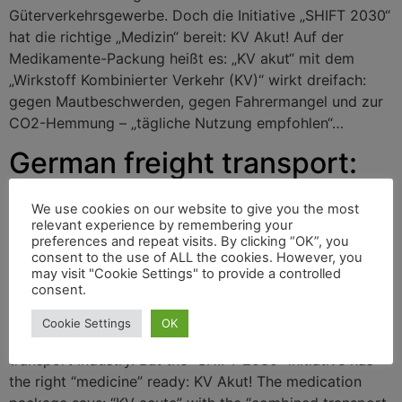
Güterverkehrsgewerbe. Doch die Initiative „SHIFT 2030“
hat die richtige „Medizin“ bereit: KV Akut! Auf der
Medikamente-Packung heißt es: „KV akut“ mit dem
„Wirkstoff Kombinierter Verkehr (KV)“ wirkt dreifach:
gegen Mautbeschwerden, gegen Fahrermangel und zur
CO2-Hemmung – „tägliche Nutzung empfohlen“…
German freight transport:
With “KV AKUT” against toll
We use cookies on our website to give you the most
pain
relevant experience by remembering your
preferences and repeat visits. By clicking “OK”, you
consent to the use of ALL the cookies. However, you
may visit "Cookie Settings" to provide a controlled
consent.
As of December 1, 2023, the toll for trucks on
Germany’s motorways and federal highways was almost
Cookie Settings
OK
doubled. This is a significant burden on the road freight
transport industry. But the “SHIFT 2030” initiative has
the right “medicine” ready: KV Akut! The medication