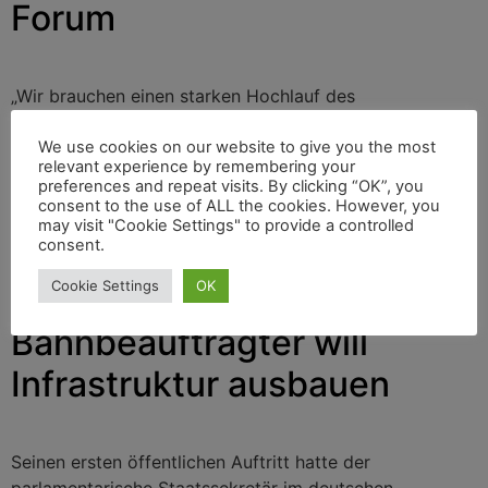
Forum
„Wir brauchen einen starken Hochlauf des
Schienengüterverkehrs!“ bekräftigte der neue
Schienenbeauftragte der deutschen Bundesregierung
We use cookies on our website to give you the most
relevant experience by remembering your
Michael Theurer beim 15. Forum Schienengüterverkehr
preferences and repeat visits. By clicking “OK”, you
von VDV/BME. Cargo-Manager dokumentiert die 20-
consent to the use of ALL the cookies. However, you
minütige Rede auf der Cargo-Manager-Video-Plattform
may visit "Cookie Settings" to provide a controlled
consent.
unter dem Link: https://youtu.be/Ofrqh4FdSzY
Cookie Settings
OK
Deutsche Regierung: Neuer
Bahnbeauftragter will
Infrastruktur ausbauen
Seinen ersten öffentlichen Auftritt hatte der