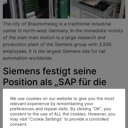
The city of Braunschweig is a traditional industrial
center in north-west Germany. In the immediate vicinity
of the main train station is a large research and
production plant of the Siemens group with 3,500
employees. It is the largest Siemens site for rail
automation worldwide.
Siemens festigt seine
Position als „SAP für die
Eisenbahn“
We use cookies on our website to give you the most
relevant experience by remembering your
preferences and repeat visits. By clicking “OK”, you
Die Stadt Braunschweig ist ein traditionsreiches
consent to the use of ALL the cookies. However, you
may visit "Cookie Settings" to provide a controlled
Industriezentrum im Nordwesten Deutschlands. In
consent.
direkter Nachbarschaft zum Hauptbahnhof liegt ein