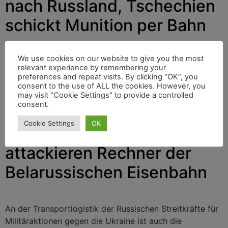
nach Russland, Tschechien
schickt Munition per Bahn
We use cookies on our website to give you the most
Auch am vierten Tag des russischen Einmarsches in die
relevant experience by remembering your
Ukraine sind die Eisenbahnen stark involviert. Die
preferences and repeat visits. By clicking “OK”, you
Ukrainische Staatsbahn sprengte alle Gleisverbindungen
consent to the use of ALL the cookies. However, you
may visit "Cookie Settings" to provide a controlled
nach Russland. Aus Tschechien erreichte die Ukraine ein
consent.
Zug mit Munition.
Cookie Settings
OK
Ukraine-Invasion: Hacker
attackieren Rechner der
Belarussischen Eisenbahn
An der Transportlogistik der Russischen Streitkräfte für
Militäraktionen gegen die Ukraine ist auch die