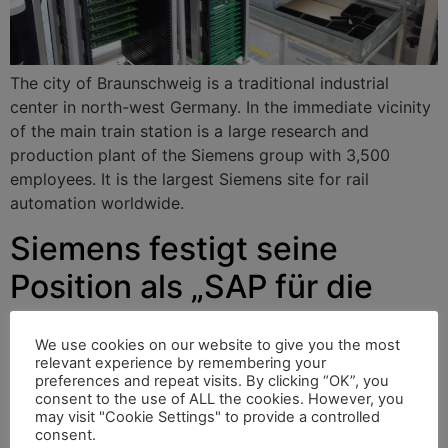
The city of Braunschweig is a traditional industrial
center in north-west Germany. In the immediate vicinity
of the main train station is a large research and
production plant of the Siemens group with 3,500
employees. It is the largest Siemens site for rail
automation worldwide.
Siemens festigt seine
Position als „SAP für die
Eisenbahn“
We use cookies on our website to give you the most
relevant experience by remembering your
preferences and repeat visits. By clicking “OK”, you
Die Stadt Braunschweig ist ein traditionsreiches
consent to the use of ALL the cookies. However, you
may visit "Cookie Settings" to provide a controlled
Industriezentrum im Nordwesten Deutschlands. In
consent.
direkter Nachbarschaft zum Hauptbahnhof liegt ein