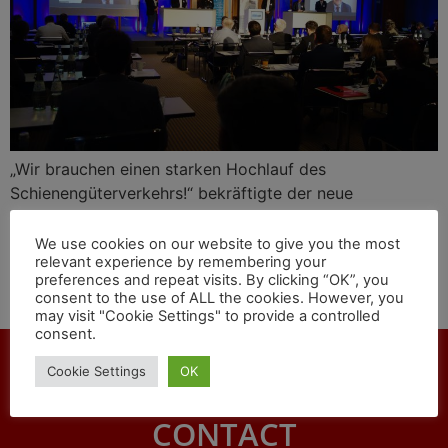
„Wir brauchen einen starken Hochlauf des
Schienengüterverkehrs!“ bekräftigte der neue
Schienenbeauftragte der deutschen Bundesregierung
Michael Theurer beim 15. Forum Schienengüterverkehr
We use cookies on our website to give you the most
relevant experience by remembering your
von VDV/BME. Cargo-Manager dokumentiert die 20-
preferences and repeat visits. By clicking “OK”, you
minütige Rede auf der Cargo-Manager-Video-Plattform
consent to the use of ALL the cookies. However, you
unter dem Link: https://youtu.be/Ofrqh4FdSzY
may visit "Cookie Settings" to provide a controlled
consent.
Cookie Settings
OK
CONTACT