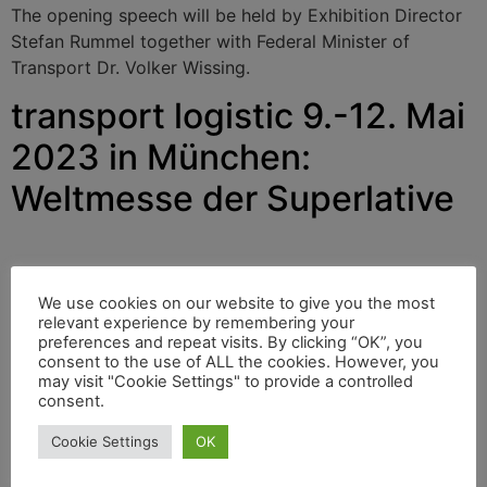
The opening speech will be held by Exhibition Director
Stefan Rummel together with Federal Minister of
Transport Dr. Volker Wissing.
transport logistic 9.-12. Mai
2023 in München:
Weltmesse der Superlative
Ab dem 9. Mai 20223 beweist die transport logistic in
München erneut ihre Bedeutung als Weltleitmesse der
We use cookies on our website to give you the most
relevant experience by remembering your
Branche durch das bislang größte Rahmenprogramm
preferences and repeat visits. By clicking “OK”, you
ihrer Geschichte. Erstmals wird es eine Campus Plaza
consent to the use of ALL the cookies. However, you
für Innovation und Karriere geben, denn die
may visit "Cookie Settings" to provide a controlled
consent.
Nachwuchsförderung hat oberste Priorität. Die
Eröffnungsrede hält Messechef Stefan Rummel
Cookie Settings
OK
gemeinsam mit Bundesverkehrsminister Dr. Volker
Wissing.