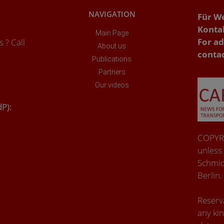
NAVIGATION
Für W
Konta
Main Page
For ad
 ? Call
About us
conta
Publications
Partners
Our videos
dP):
COPYRI
unless
Schmid
Berlin.
Reserva
any kin