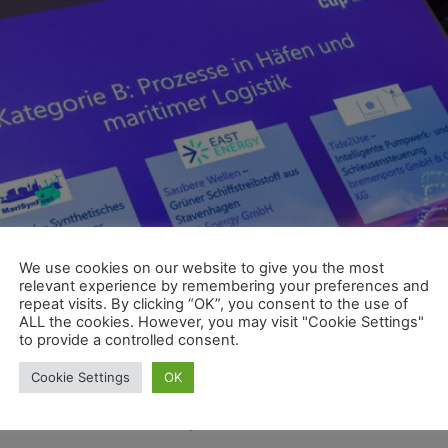
We use cookies on our website to give you the most
relevant experience by remembering your preferences and
repeat visits. By clicking “OK”, you consent to the use of
ALL the cookies. However, you may visit "Cookie Settings"
to provide a controlled consent.
ddeutschland (MCN) alle zwei Jahre den MCN Cup aus. Der C
Cookie Settings
OK
aritimer Logistik, C: Digitalisierung der maritimen Wirtsc
e B erhielt die East Energy GmbH.