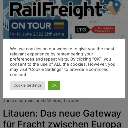
We use cookies on our website to give you the most
relevant experience by remembering your
preferences and repeat visits. By clicking “OK”, you
consent to the use of ALL the cookies. However, you
Trotz der globalisierten Lieferkette finden
may visit "Cookie Settings" to provide a controlled
Geschäftsentwicklungen immer noch stark auf
consent.
regionaler Ebene statt. Deshalb organisieren die
Cookie Settings
OK
Mitarbeiter von RailFreight.com jetzt eine Konferenz
unter dem Motto RailFreight on Tour: „Am 14. und 15.
Juni reisen wir nach Vilnius, Litauen.“
Litauen: Das neue Gateway
für Fracht zwischen Europa