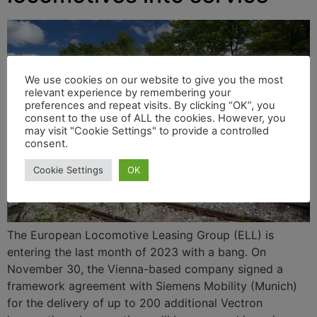
We use cookies on our website to give you the most
relevant experience by remembering your
preferences and repeat visits. By clicking “OK”, you
consent to the use of ALL the cookies. However, you
may visit "Cookie Settings" to provide a controlled
consent.
Cookie Settings
OK
The European Locomotive Leasing Group (ELL) is
entering the last month of 2023 with a bang. On
November 30, the Vienna-based company signed a
framework agreement with Siemens Mobility (Munich)
for the delivery of up to 200 additional Vectron