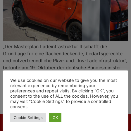
„Der Masterplan Ladeinfrastruktur II schafft die
Grundlage für eine flächendeckende, bedarfsgerechte
und nutzerfreundliche Pkw- und Lkw-Ladeinfrastruktur“,
betonte am 19. Oktober der deutsche Bundesminister
für Digitales und Verkehr Dr. Volker Wissing. Und der
We use cookies on our website to give you the most
Bundesminister für Wirtschaft und Klimaschutz Dr.
relevant experience by remembering your
Robert Habeck erklärte: „Die Ladeinfrastruktur muss
preferences and repeat visits. By clicking “OK”, you
systemdienlich in das Stromnetz integriert werden. Eine
consent to the use of ALL the cookies. However, you
may visit "Cookie Settings" to provide a controlled
interministerielle Steuerungsgruppe wird die weiteren
consent.
Arbeiten koordinieren.”
Cookie Settings
OK