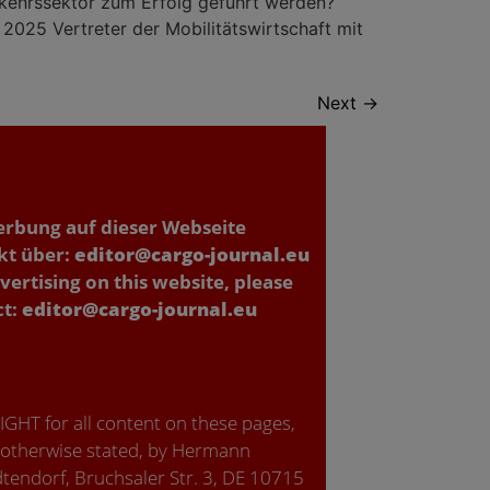
rkehrssektor zum Erfolg geführt werden?
025 Vertreter der Mobilitätswirtschaft mit
Next
→
erbung auf dieser Webseite
kt über:
editor@cargo-journal.eu
vertising on this website, please
ct:
editor@cargo-journal.eu
GHT for all content on these pages,
 otherwise stated, by Hermann
tendorf, Bruchsaler Str. 3, DE 10715