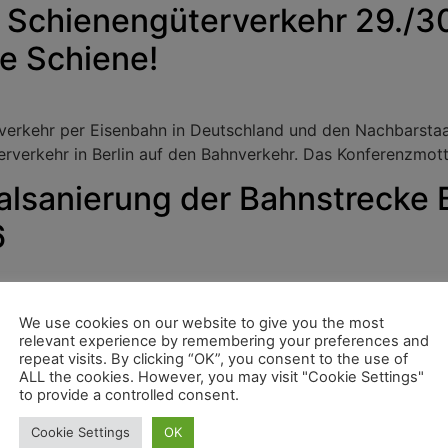
chienengüterverkehr 29./30
e Schiene!
verkehr per Eisenbahn in Deutschland und den Nachbarsta
rverkehr in Berlin auf den Bahnverkehr. Das Konferenzmot
alsanierung der Bahnstrecke
6
August 2025 bis 30. April 2026 für eine Generalsanierung 
We use cookies on our website to give you the most
ken einrichten. Der Dachverband der nicht bundeseigenen 
relevant experience by remembering your preferences and
och.“
repeat visits. By clicking “OK”, you consent to the use of
ALL the cookies. However, you may visit "Cookie Settings"
isiert die Grenzen: Auch EU-
to provide a controlled consent.
segenehmigung
Cookie Settings
OK