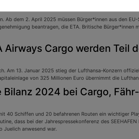
nden. Ab dem 2. April 2025 müssen Bürger*innen aus den E
segenehmigung beantragen, die ETA. Britische Bürger*innen 
TA Airways Cargo werden Teil 
h. Am 13. Januar 2025 stieg der Lufthansa-Konzern offiziell b
apitaleinlage von 325 Millionen Euro übernimmt die Lufthan
 Bilanz 2024 bei Cargo, Fähr
it 40 Schiffen und 20 befahrenen Routen ein wichtiger Playe
outine, dass bei der Jahrespressekonferenz des SEEHAFEN
o Juelich anwesend war.