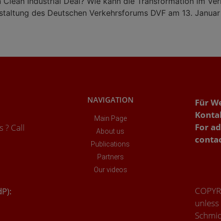
Clean Industrial Deal? Wie kann die Transformation im Ve
staltung des Deutschen Verkehrsforums DVF am 13. Januar 2
NAVIGATION
Für W
Konta
Main Page
For ad
 ? Call
About us
conta
Publications
Partners
Our videos
COPYRI
dP):
unless
Schmid