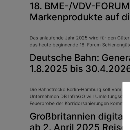
18. BME-/VDV-FORUM S
Markenprodukte auf di
Das anlaufende Jahr 2025 wird für den Güter
das heute beginnende 18. Forum Schienengüte
Deutsche Bahn: Gener
1.8.2025 bis 30.4.202
Die Bahnstrecke Berlin-Hamburg soll vom 1. 
Unternehmen DB InfraGO will Umleitungsstrec
Feuerprobe der Korridorsanierungen kommt n
Großbritannien digital
ab 2. April 2025 Rei