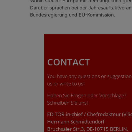
Wohin steuert Europa mit dem angekündigten 
Darüber sprachen bei der Jahresauftaktveran
Bundesregierung und EU-Kommission.
CONTACT
You have any questions or suggestions
us or write to us!
Haben Sie Fragen oder Vorschläge?
Schreiben Sie uns!
EDITOR-in-chief / Chefredakteur (ViS
Hermann Schmidtendorf
Bruchsaler Str.3, DE-10715 BERLIN.