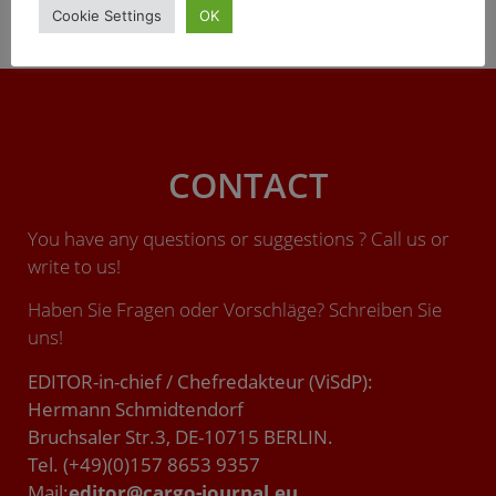
Cookie Settings
OK
stundenlang für mehrere Stunden in großen Teilen
Deutschlands den Schienengüterverkehr fest.
CONTACT
You have any questions or suggestions ? Call us or
write to us!
Haben Sie Fragen oder Vorschläge? Schreiben Sie
uns!
EDITOR-in-chief / Chefredakteur (ViSdP):
Hermann Schmidtendorf
Bruchsaler Str.3, DE-10715 BERLIN.
Tel. (+49)(0)157 8653 9357
Mail:
editor@cargo-journal.eu