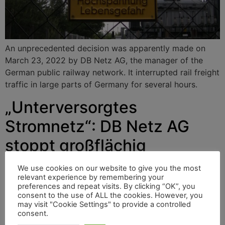
An unprecedented decision was apparently made on
March 23, 2022 by DB Netz AG, the manager of the
German public railway network. It interrupted rail freight
traffic in large parts of Germany for several hours.
„Unterversorgtes
Stromnetz“: DB Netz AG
stoppt großflächig
deutschen Güterverkehr
We use cookies on our website to give you the most
relevant experience by remembering your
preferences and repeat visits. By clicking “OK”, you
consent to the use of ALL the cookies. However, you
Eine beispiellose Entscheidung fällte offenbar am 23.
may visit "Cookie Settings" to provide a controlled
März 2022 die DB Netz AG, die Verwalterin des
consent.
deutschen öffentlichen Eisenbahnnetzes. Sie hielt