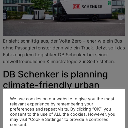
Er sieht schnittig aus, der Volta Zero – eher wie ein Bus
ohne Passagierfenster denn wie ein Truck. Jetzt soll das
Fahrzeug dem Logistiker DB Schenker bei seiner
umweltfreundlichen Klimastrategie zur Seite stehen.
DB Schenker is planning
climate-friendly urban
transport with Volta Zero
We use cookies on our website to give you the most
Trucks
relevant experience by remembering your
preferences and repeat visits. By clicking “OK”, you
consent to the use of ALL the cookies. However, you
may visit "Cookie Settings" to provide a controlled
consent.
It looks sleek, the Volta Zero – more like a bus with no