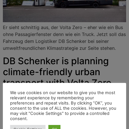
Er sieht schnittig aus, der Volta Zero – eher wie ein Bus
ohne Passagierfenster denn wie ein Truck. Jetzt soll das
Fahrzeug dem Logistiker DB Schenker bei seiner
umweltfreundlichen Klimastrategie zur Seite stehen.
DB Schenker is planning
climate-friendly urban
transport with Volta Zero
Trucks
We use cookies on our website to give you the most
relevant experience by remembering your
preferences and repeat visits. By clicking “OK”, you
consent to the use of ALL the cookies. However, you
may visit "Cookie Settings" to provide a controlled
It looks sleek, the Volta Zero – more like a bus with no
consent.
passenger windows than a truck. Now the vehicle is to
support the logistics company DB Schenker in its