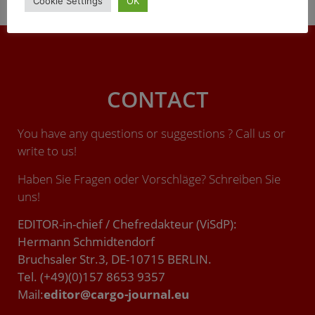
Cookie Settings
OK
environmentally friendly climate strategy.
CONTACT
You have any questions or suggestions ? Call us or
write to us!
Haben Sie Fragen oder Vorschläge? Schreiben Sie
uns!
EDITOR-in-chief / Chefredakteur (ViSdP):
Hermann Schmidtendorf
Bruchsaler Str.3, DE-10715 BERLIN.
Tel. (+49)(0)157 8653 9357
Mail:
editor@cargo-journal.eu