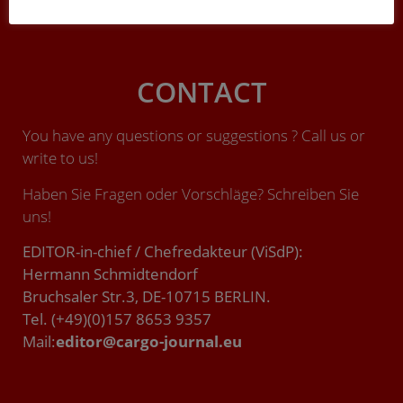
CONTACT
You have any questions or suggestions ? Call us or
write to us!
Haben Sie Fragen oder Vorschläge? Schreiben Sie
uns!
EDITOR-in-chief / Chefredakteur (ViSdP):
Hermann Schmidtendorf
Bruchsaler Str.3, DE-10715 BERLIN.
Tel. (+49)(0)157 8653 9357
Mail:
editor@cargo-journal.eu