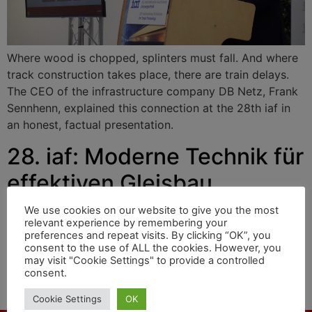
Where wood is chopped, splinters must fall. And where
track construction takes place, there are train delays.
The CEO of the infrastructure company DB Netz, Frank
Sennhenn, explained this connection at the 28th iaf in
an honest, factual presentation.
28. iaf: Moderne Technik für
effektiven Gleisbau
We use cookies on our website to give you the most
relevant experience by remembering your
Wo gehobelt wird, fallen Späne. Und wo Gleisbau
preferences and repeat visits. By clicking “OK”, you
consent to the use of ALL the cookies. However, you
stattfindet, gibt es Zugverspätungen. Diesen
may visit "Cookie Settings" to provide a controlled
Zusammenhang erläuterte auf der 28. iaf in einem
consent.
ehrlichen, faktenreichen Vortrag der CEO des
Infrastruktur-Unternehmens DB Netz Frank Sennhenn.
Cookie Settings
OK