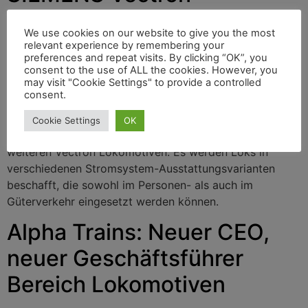
Lokomotiven in Dienst
We use cookies on our website to give you the most
relevant experience by remembering your
preferences and repeat visits. By clicking “OK”, you
Mit einem Paukenschlag geht die European Locomotive
consent to the use of ALL the cookies. However, you
may visit "Cookie Settings" to provide a controlled
Leasing Group (ELL) in den letzten Monat des Jahres
consent.
2023. Am 30. November unterzeichnete das in Wien
ansässige Unternehmen mit Siemens Mobility (München)
Cookie Settings
OK
einen Rahmenvertrag über die Lieferung von bis zu 200
weiteren Vectron Lokomotiven. Es werden Loks in
verschiedenen Stromsystem-Ausstattungsvarianten
beschafft, die sowohl im Personen- als auch im
Güterverkehr eingesetzt werden können.
Alpha Trains: Neuer CEO,
neuer Geschäftsführer
Bereich Lokomotiven