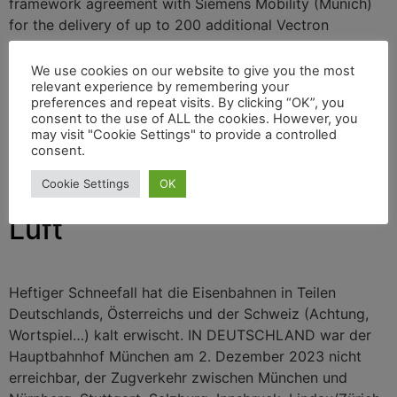
framework agreement with Siemens Mobility (Munich)
for the delivery of up to 200 additional Vectron
locomotives. Locomotives will be procured in various
power system configurations that can be used in both
We use cookies on our website to give you the most
relevant experience by remembering your
passenger and freight transport.
preferences and repeat visits. By clicking “OK”, you
consent to the use of ALL the cookies. However, you
Winteralarm: Schneefall
may visit "Cookie Settings" to provide a controlled
consent.
behindert Verkehr auf
Cookie Settings
OK
Schiene, Straße und in der
Luft
Heftiger Schneefall hat die Eisenbahnen in Teilen
Deutschlands, Österreichs und der Schweiz (Achtung,
Wortspiel…) kalt erwischt. IN DEUTSCHLAND war der
Hauptbahnhof München am 2. Dezember 2023 nicht
erreichbar, der Zugverkehr zwischen München und