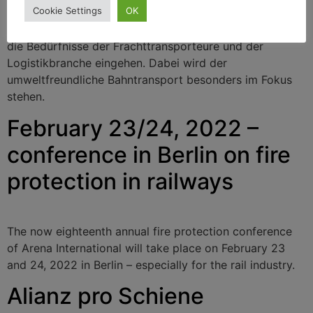
Cookie Settings
OK
Heute starten wir einen neuen Blog. Er soll speziell auf
die Bedürfnisse der Frachttransporteure und der
Logistikbranche eingehen. Dabei wird der
umweltfreundliche Bahntransport besonders im Fokus
stehen.
February 23/24, 2022 –
conference in Berlin on fire
protection in railways
The now eighteenth annual fire protection conference
of Arena International will take place on February 23
and 24, 2022 in Berlin – especially for the rail industry.
Alianz pro Schiene