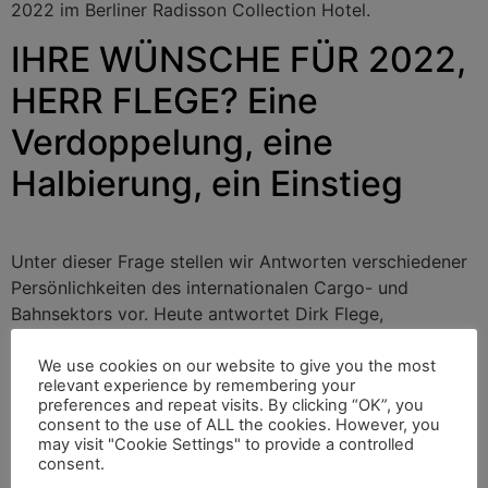
2022 im Berliner Radisson Collection Hotel.
IHRE WÜNSCHE FÜR 2022,
HERR FLEGE? Eine
Verdoppelung, eine
Halbierung, ein Einstieg
Unter dieser Frage stellen wir Antworten verschiedener
Persönlichkeiten des internationalen Cargo- und
Bahnsektors vor. Heute antwortet Dirk Flege,
Geschäftsführer der gemeinnützigen Allianz pro Schiene
in Deutschland.
We use cookies on our website to give you the most
relevant experience by remembering your
Unser neuer Blog – starten
preferences and repeat visits. By clicking “OK”, you
consent to the use of ALL the cookies. However, you
may visit "Cookie Settings" to provide a controlled
Sie mit uns!
consent.