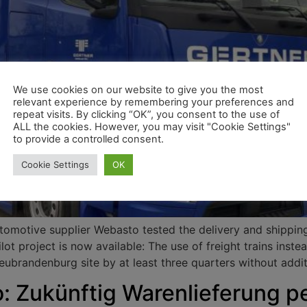
We use cookies on our website to give you the most
relevant experience by remembering your preferences and
repeat visits. By clicking “OK”, you consent to the use of
ALL the cookies. However, you may visit "Cookie Settings"
to provide a controlled consent.
Cookie Settings
OK
motive supplier Webasto tested the delivery and shipping
ot project is now available: The use of freight trains inste
ubrandenburg site by at least three quarters without addit
 Zukünftig Warenlieferung p