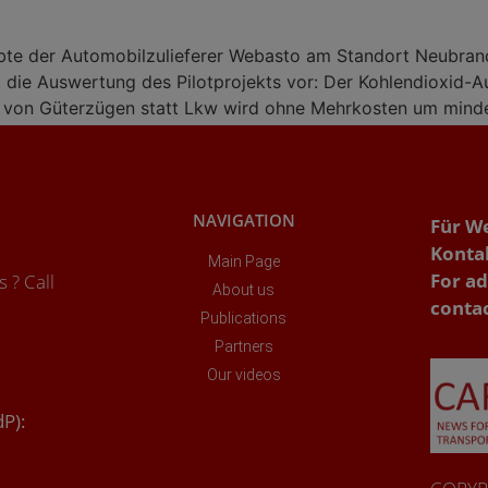
te der Automobilzulieferer Webasto am Standort Neubran
 die Auswertung des Pilotprojekts vor: Der Kohlendioxid
von Güterzügen statt Lkw wird ohne Mehrkosten um mindest
NAVIGATION
Für W
Konta
Main Page
For ad
 ? Call
About us
conta
Publications
Partners
Our videos
dP):