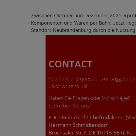
Zwischen Oktober und Dezember 2021 erprob
Komponenten und Waren per Bahn. Jetzt liegt
Standort Neubrandenburg durch die Nutzung 
CONTACT
You have any questions or suggestions
us or write to us!
Haben Sie Fragen oder Vorschläge?
Schreiben Sie uns!
EDITOR-in-chief / Chefredakteur (ViS
Hermann Schmidtendorf
Bruchsaler Str.3, DE-10715 BERLIN.