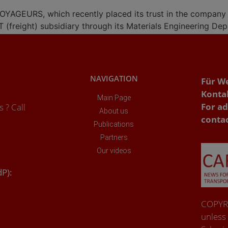
 VOYAGEURS, which recently placed its trust in the compan
(freight) subsidiary through its Materials Engineering De
NAVIGATION
Für W
Konta
Main Page
For ad
 ? Call
About us
conta
Publications
Partners
Our videos
dP):
COPYRI
unless