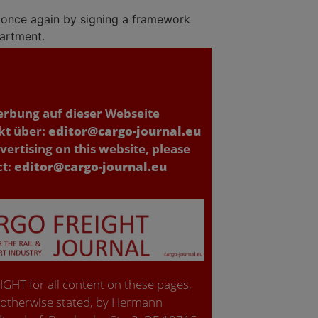
y once again by signing a framework
partment.
erbung auf dieser Webseite
kt über:
editor@cargo-journal.eu
vertising on this website, please
ct:
editor@cargo-journal.eu
GHT for all content on these pages,
 otherwise stated, by Hermann