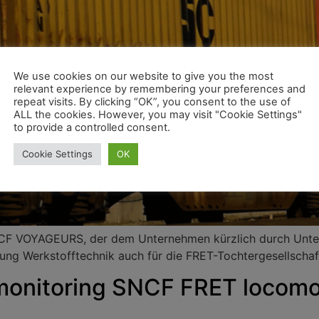
We use cookies on our website to give you the most
relevant experience by remembering your preferences and
repeat visits. By clicking “OK”, you consent to the use of
ALL the cookies. However, you may visit "Cookie Settings"
to provide a controlled consent.
Cookie Settings
OK
SNCF VOYAGEURS, der dem Unternehmen kürzlich durch Unte
ilung Werkstofftechnik auch für die FRET-Tochtergesellscha
monitoring SNCF FRET locomot