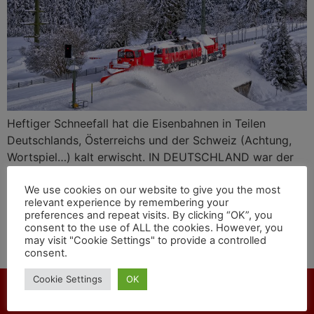
Heftiger Schneefall hat die Eisenbahnen in Teilen
Deutschlands, Österreichs und der Schweiz (Achtung,
Wortspiel…) kalt erwischt. IN DEUTSCHLAND war der
Hauptbahnhof München am 2. Dezember 2023 nicht
erreichbar, der Zugverkehr zwischen München und
We use cookies on our website to give you the most
relevant experience by remembering your
Nürnberg, Stuttgart, Salzburg, Innsbruck, Lindau/Zürich
preferences and repeat visits. By clicking “OK”, you
und Stuttgart-Singen/Zürich ist zumindest auch am 3.
consent to the use of ALL the cookies. However, you
und 4. Dezember 2024 eingestellt. Auch der Straßen-
may visit "Cookie Settings" to provide a controlled
consent.
und Flugverkehr ist betroffen.
Cookie Settings
OK