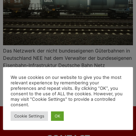
Das Netzwerk der nicht bundeseigenen Güterbahnen in
Deutschland NEE hat dem Verwalter der bundeseigenen
Eisenbahn-Infrastruktur Deutsche Bahn Netz
vorgeworfen, eine „Vollbremsung bei Schienennetz-
We use cookies on our website to give you the most
Rahmenverträgen“ zu vollziehen. Die deutsche
relevant experience by remembering your
Bundesregierung und der Bundestag sollten jetzt „die
preferences and repeat visits. By clicking “OK”, you
consent to the use of ALL the cookies. However, you
Chance nutzen, das Deutschlandtakt-Konzept nun
may visit "Cookie Settings" to provide a controlled
sauber umzusetzen“.
consent.
Cookie Settings
OK