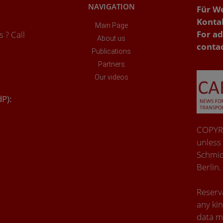
NAVIGATION
Für W
Konta
Main Page
For ad
 ? Call
About us
conta
Publications
Partners
Our videos
dP):
COPYRI
unless
Schmid
Berlin.
Reserva
any kin
data m