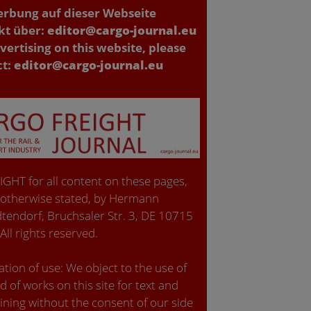
erbung auf dieser Webseite
kt über:
editor@cargo-journal.eu
vertising on this website, please
ct:
editor@cargo-journal.eu
GHT for all content on these pages,
 otherwise stated, by Hermann
tendorf, Bruchsaler Str. 3, DE 10715
 All rights reserved.
tion of use: We object to the use of
d of works on this site for text and
ining without the consent of our side