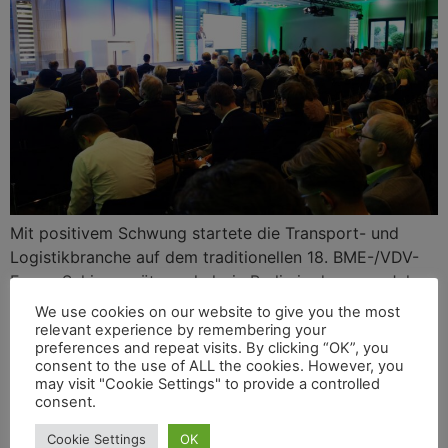
Mit positivem Schwung startete die Transport- und
Logistikbranche auf dem traditionellen 18. BME-/VDV-
Forum Schienengüterverkehr in Berlin in das neue Jahr –
trotz der aktuellen Rezession und Kostensteigerungen
We use cookies on our website to give you the most
für die Nutzung der Bahntrassen. VDV-Vizepräsident
relevant experience by remembering your
preferences and repeat visits. By clicking “OK”, you
Joachim Berends gegenüber dem CARGO FREIGHT
consent to the use of ALL the cookies. However, you
JOURNAL: „Wir dürfen bei der Eisenbahn nicht in kurzen
may visit "Cookie Settings" to provide a controlled
Zeiträumen denken bei den Themen Genehmigung neuer
consent.
Infrastruktur, Finanzierung, Erhalt des Bestandsnetzes.
Cookie Settings
OK