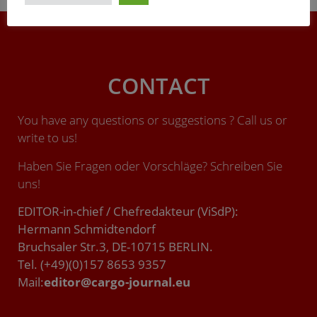
Und das ist hier Thema gewesen.“
CONTACT
You have any questions or suggestions ? Call us or
write to us!
Haben Sie Fragen oder Vorschläge? Schreiben Sie
uns!
EDITOR-in-chief / Chefredakteur (ViSdP):
Hermann Schmidtendorf
Bruchsaler Str.3, DE-10715 BERLIN.
Tel. (+49)(0)157 8653 9357
Mail:
editor@cargo-journal.eu