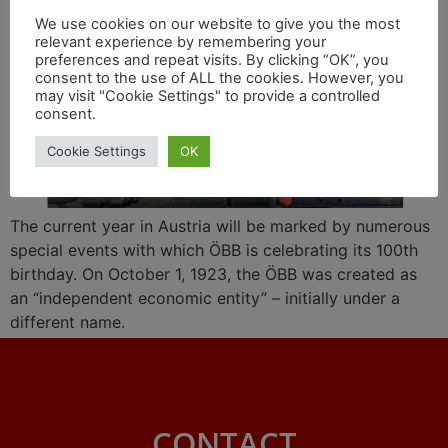
We use cookies on our website to give you the most
relevant experience by remembering your
preferences and repeat visits. By clicking “OK”, you
consent to the use of ALL the cookies. However, you
may visit "Cookie Settings" to provide a controlled
consent.
Cookie Settings
OK
The current year in Austria will be marked by numerous
special events with which ÖBB is celebrating its 100th
birthday. On October 1, 1923, the ÖBB was created as
an “independent economic entity” – initially under a
different name.
CONTACT