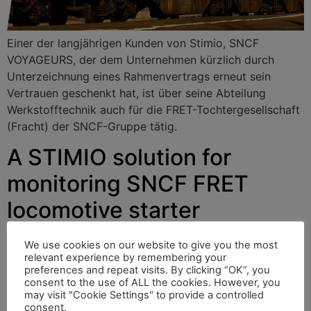
Einer der langjährigen Kunden von Stimio, SNCF
VOYAGEURS, der dem Unternehmen kürzlich durch
Unterzeichnung eines Rahmenvertrags erneut sein
Vertrauen geschenkt hat, ist über seine Abteilung
Werkstofftechnik auch für die FRET-Tochtergesellschaft
(Fracht) der SNCF-Gruppe tätig.
A STIMIO solution for
monitoring SNCF FRET
locomotive starter
reservoirs
We use cookies on our website to give you the most
relevant experience by remembering your
preferences and repeat visits. By clicking “OK”, you
consent to the use of ALL the cookies. However, you
One of Stimio’s long-standing clients, SNCF
may visit "Cookie Settings" to provide a controlled
VOYAGEURS, which recently placed its trust in the
consent.