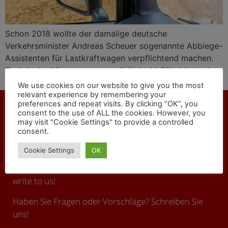
Schon 2018 wollte der damalige deutsche
Verkehrsminister Andreas Scheuer sogenannte Abbiege-
Assistenten für Lastkraftwagen verpflichtend machen.
Technische Lösungen gegen tödliche Unfälle bietet das
Unternehmen Brigade Electronics BV an.
We use cookies on our website to give you the most
relevant experience by remembering your
preferences and repeat visits. By clicking “OK”, you
consent to the use of ALL the cookies. However, you
may visit "Cookie Settings" to provide a controlled
consent.
CONTACT
Cookie Settings
OK
You have any questions or suggestions ? Call us or
write to us!
Haben Sie Fragen oder Vorschläge? Schreiben Sie
uns!