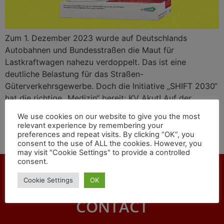
Zum 1. Dezember 2023 wurde auf Deutschlands
Autobahnen und Bundesstraßen die Maut für
Lastkraftwagen nahezu verdoppelt. Das ist eine
deutliche Belastung für das Straßen-
Güterverkehrsgewerbe. Doch die Initiative „SHIFT 2030“
hat die richtige „Medizin“ bereit: KV Akut! Auf der
Medikamente-Packung heißt es: „KV akut“ mit dem
We use cookies on our website to give you the most
„Wirkstoff Kombinierter Verkehr (KV)“ wirkt dreifach:
relevant experience by remembering your
gegen Mautbeschwerden, gegen Fahrermangel und zur
preferences and repeat visits. By clicking “OK”, you
consent to the use of ALL the cookies. However, you
CO2-Hemmung – „tägliche Nutzung empfohlen“…
may visit "Cookie Settings" to provide a controlled
consent.
Cookie Settings
OK
CONTACT