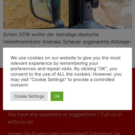
Schon 2018 wollte der damalige deutsche
Verkehrsminister Andreas Scheuer sogenannte Abbiege-
Assistenten für Lastkraftwagen verpflichtend machen.
Technische Lösungen gegen tödliche Unfälle bietet das
We use cookies on our website to give you the most
Unternehmen Brigade Electronics BV an.
relevant experience by remembering your
preferences and repeat visits. By clicking “OK”, you
consent to the use of ALL the cookies. However, you
may visit "Cookie Settings" to provide a controlled
consent.
CONTACT
Cookie Settings
OK
You have any questions or suggestions ? Call us or
write to us!
Haben Sie Fragen oder Vorschläge? Schreiben Sie