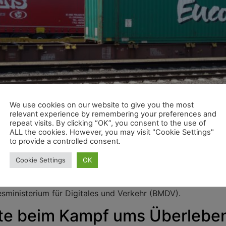
We use cookies on our website to give you the most
relevant experience by remembering your preferences and
repeat visits. By clicking “OK”, you consent to the use of
ALL the cookies. However, you may visit "Cookie Settings"
to provide a controlled consent.
Cookie Settings
OK
istik (BALM) hat seine Gleitende Mittelfristprognose für 
hmen zur geopolitischen und wirtschaftlichen Entwicklung.
sministerium für Digitales und Verkehr (BMDV).
tte beim Kampf ums Überlebe