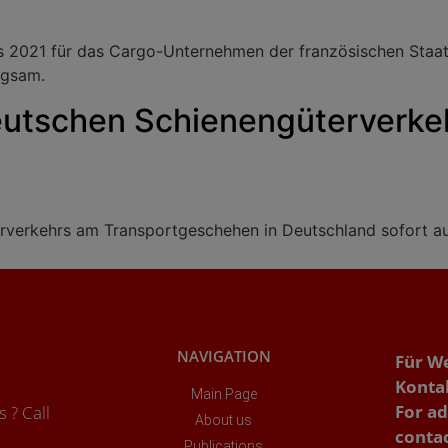
ss 2021 für das Cargo-Unternehmen der französischen Staa
ngsam.
Deutschen Schienengüterverkeh
erverkehrs am Transportgeschehen in Deutschland sofort a
NAVIGATION
Für W
Konta
Main Page
For ad
 ? Call
About us
conta
Publications