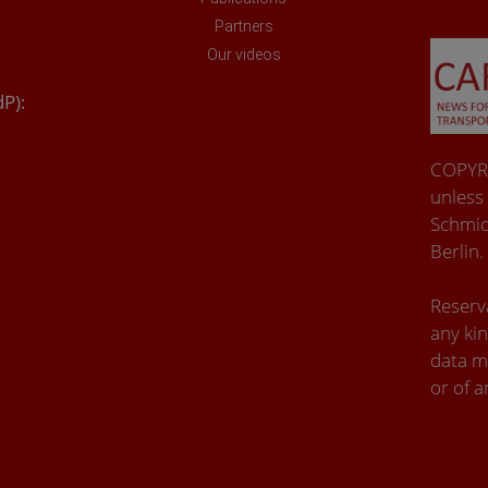
Partners
Our videos
dP):
COPYRI
unless
Schmid
Berlin.
Reserva
any kin
data m
or of a