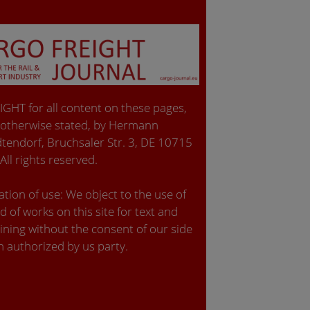
GHT for all content on these pages,
 otherwise stated, by Hermann
tendorf, Bruchsaler Str. 3, DE 10715
 All rights reserved.
tion of use: We object to the use of
d of works on this site for text and
ining without the consent of our side
n authorized by us party.