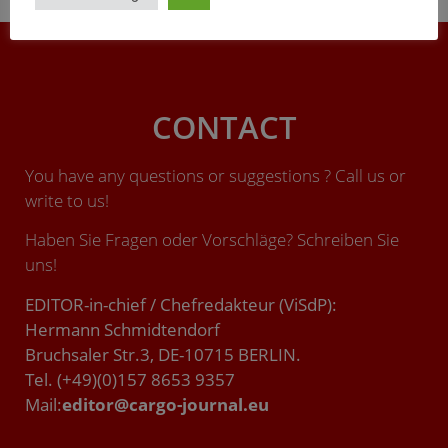
JOURNAL (Titelbild links).
CONTACT
You have any questions or suggestions ? Call us or
write to us!
Haben Sie Fragen oder Vorschläge? Schreiben Sie
uns!
EDITOR-in-chief / Chefredakteur (ViSdP):
Hermann Schmidtendorf
Bruchsaler Str.3, DE-10715 BERLIN.
Tel. (+49)(0)157 8653 9357
Mail:
editor@cargo-journal.eu