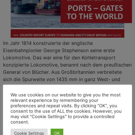
Im Jahr 1814 konstruierte der englische
Eisenbahnpionier George Stephenson seine erste
Lokomotive. Das war eine für den Kohletransport
konzipierte Lokomotive, benannt nach dem preußischen
General von Blücher. Aus Großbritannien verbreitete
sich die Spurweite von 1435 mm in ganz West- und
Mitteleuropa sowie weiten Teilen der Welt außerhalb
Europas. Doch die Privatisierung der Staatsbahn British
We use cookies on our website to give you the most
relevant experience by remembering your
Railways 1994 brachte dem einst innovativen britischen
preferences and repeat visits. By clicking “OK”, you
Bahnsystem immer größere Probleme. Jetzt werden die
consent to the use of ALL the cookies. However, you
Eisenbahnen wieder nationalisiert. Darüber berichten wir
may visit "Cookie Settings" to provide a controlled
consent.
ausführlich in einem Portrait der britischen Eisenbahnen
in der Ausgabe 3-4/2024 von CARGO FREIGHT
Cookie Settings
OK