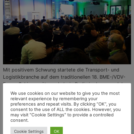
Mit positivem Schwung startete die Transport- und
Logistikbranche auf dem traditionellen 18. BME-/VDV-
Forum Schienengüterverkehr in Berlin in das neue Jahr –
trotz der aktuellen Rezession und Kostensteigerungen
We use cookies on our website to give you the most
für die Nutzung der Bahntrassen. VDV-Vizepräsident
relevant experience by remembering your
preferences and repeat visits. By clicking “OK”, you
Joachim Berends gegenüber dem CARGO FREIGHT
consent to the use of ALL the cookies. However, you
JOURNAL: „Wir dürfen bei der Eisenbahn nicht in kurzen
may visit "Cookie Settings" to provide a controlled
Zeiträumen denken bei den Themen Genehmigung neuer
consent.
Infrastruktur, Finanzierung, Erhalt des Bestandsnetzes.
Cookie Settings
OK