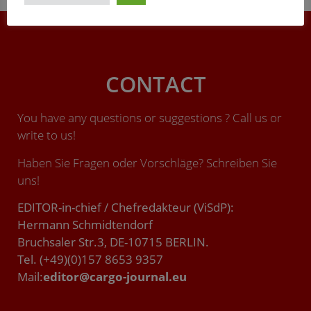
Und das ist hier Thema gewesen.“
CONTACT
You have any questions or suggestions ? Call us or
write to us!
Haben Sie Fragen oder Vorschläge? Schreiben Sie
uns!
EDITOR-in-chief / Chefredakteur (ViSdP):
Hermann Schmidtendorf
Bruchsaler Str.3, DE-10715 BERLIN.
Tel. (+49)(0)157 8653 9357
Mail:
editor@cargo-journal.eu