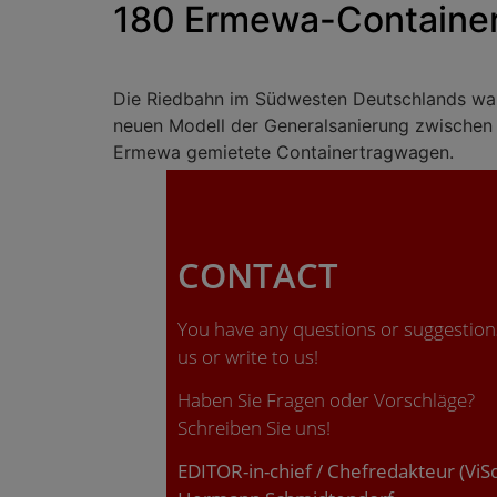
180 Ermewa-Container
Die Riedbahn im Südwesten Deutschlands war 
neuen Modell der Generalsanierung zwischen 
Ermewa gemietete Containertragwagen.
CONTACT
You have any questions or suggestions
us or write to us!
Haben Sie Fragen oder Vorschläge?
Schreiben Sie uns!
EDITOR-in-chief / Chefredakteur (ViS