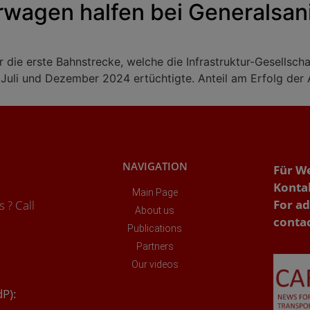
wagen halfen bei Generalsan
die erste Bahnstrecke, welche die Infrastruktur-Gesellsch
Juli und Dezember 2024 ertüchtigte. Anteil am Erfolg de
NAVIGATION
Für W
Konta
Main Page
For ad
 ? Call
About us
conta
Publications
Partners
Our videos
dP):